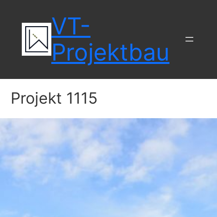
Zum
VT-
Inhalt
springen
Projektbau
Projekt 1115