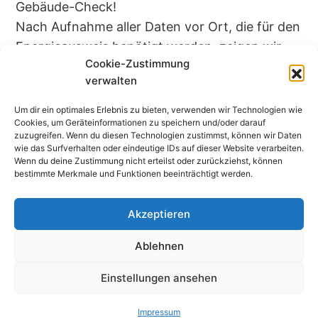
Gebäude-Check!
Nach Aufnahme aller Daten vor Ort, die für den
Energieausweis benötigt werden, zeigen wir
Cookie-Zustimmung
Ihnen Möglichkeiten auf, wie der Energiebedarf
verwalten
Ihres Hauses Schritt für Schritt reduziert
werden kann.
Um dir ein optimales Erlebnis zu bieten, verwenden wir Technologien wie
Cookies, um Geräteinformationen zu speichern und/oder darauf
zuzugreifen. Wenn du diesen Technologien zustimmst, können wir Daten
wie das Surfverhalten oder eindeutige IDs auf dieser Website verarbeiten.
Wenn du deine Zustimmung nicht erteilst oder zurückziehst, können
bestimmte Merkmale und Funktionen beeinträchtigt werden.
Akzeptieren
Besuchen Sie uns auf Facebook
Ablehnen
Impressum
© 2011-2023 Planung und Bauleitung VT-
Einstellungen ansehen
Projektbau GmbH
Impressum