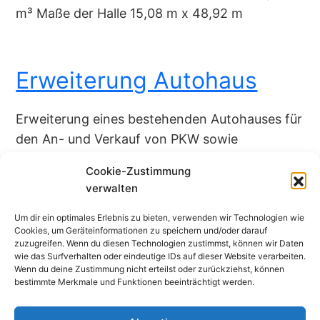
m³ Maße der Halle 15,08 m x 48,92 m
Erweiterung Autohaus
Erweiterung eines bestehenden Autohauses für
den An- und Verkauf von PKW sowie
Dienstleistungen rund um den Service von
Cookie-Zustimmung
Fahrzeugen. Projektdaten Baujahr 2018
verwalten
Standort Rommerskirchen Nutzfläche 98,06
m² Umbauter Raum 523,24 m³ Maße des
Um dir ein optimales Erlebnis zu bieten, verwenden wir Technologien wie
Cookies, um Geräteinformationen zu speichern und/oder darauf
Gebäudes 9,74 m x 5.24 m
zuzugreifen. Wenn du diesen Technologien zustimmst, können wir Daten
wie das Surfverhalten oder eindeutige IDs auf dieser Website verarbeiten.
Wenn du deine Zustimmung nicht erteilst oder zurückziehst, können
bestimmte Merkmale und Funktionen beeinträchtigt werden.